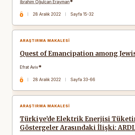
*
İbrahim Oğulcan Erayman
28 Aralık 2022
Sayfa 15-32
ARAŞTIRMA MAKALESI
Quest of Emancipation among Jewi
*
Efrat Aviv
28 Aralık 2022
Sayfa 33-66
ARAŞTIRMA MAKALESI
Türkiye’de Elektrik Enerjisi Tüke
Göstergeler Arasındaki İlişki: ARDL