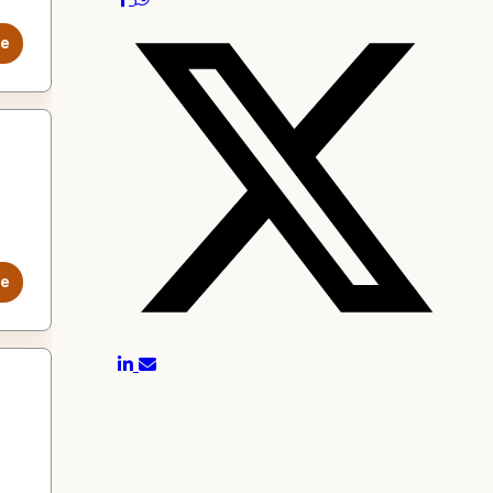
le
le