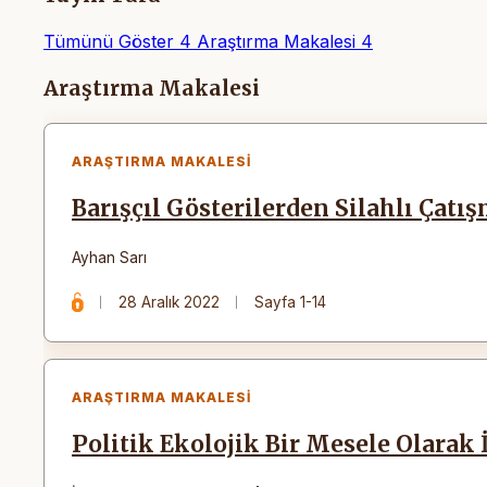
Tümünü Göster
4
Araştırma Makalesi
4
Makaleler
Araştırma Makalesi
ARAŞTIRMA MAKALESI
Barışçıl Gösterilerden Silahlı Çatı
Ayhan Sarı
28 Aralık 2022
Sayfa 1-14
ARAŞTIRMA MAKALESI
Politik Ekolojik Bir Mesele Olarak 