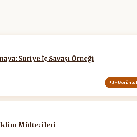
şmaya: Suriye İç Savaşı Örneği
PDF Görüntü
İklim Mültecileri