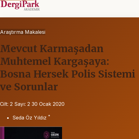
Araştırma Makalesi
Mevcut Karmaşadan
Muhtemel Kargaşaya:
Bosna Hersek Polis Sistemi
ve Sorunlar
Cilt: 2
Sayı: 2
30 Ocak 2020
*
Seda Öz Yıldız