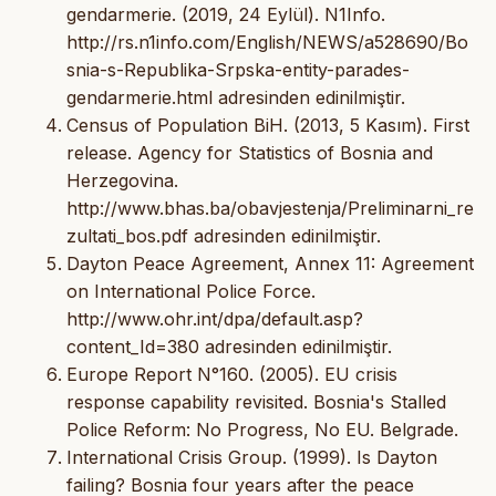
gendarmerie. (2019, 24 Eylül). N1Info.
http://rs.n1info.com/English/NEWS/a528690/Bo
snia-s-Republika-Srpska-entity-parades-
gendarmerie.html adresinden edinilmiştir.
Census of Population BiH. (2013, 5 Kasım). First
release. Agency for Statistics of Bosnia and
Herzegovina.
http://www.bhas.ba/obavjestenja/Preliminarni_re
zultati_bos.pdf adresinden edinilmiştir.
Dayton Peace Agreement, Annex 11: Agreement
on International Police Force.
http://www.ohr.int/dpa/default.asp?
content_Id=380 adresinden edinilmiştir.
Europe Report N°160. (2005). EU crisis
response capability revisited. Bosnia's Stalled
Police Reform: No Progress, No EU. Belgrade.
International Crisis Group. (1999). Is Dayton
failing? Bosnia four years after the peace