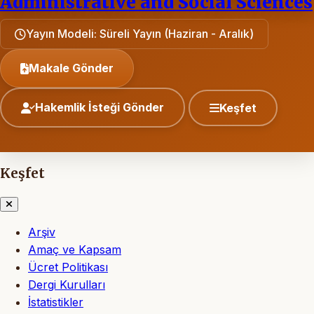
Administrative and Social Sciences
Yayın Modeli: Süreli Yayın (Haziran - Aralık)
Makale Gönder
Hakemlik İsteği Gönder
Keşfet
Keşfet
Arşiv
Amaç ve Kapsam
Ücret Politikası
Dergi Kurulları
İstatistikler