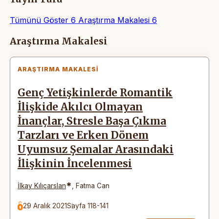
Tümünü Göster
6
Araştırma Makalesi
6
Makaleler
Araştırma Makalesi
ARAŞTIRMA MAKALESI
Genç Yetişkinlerde Romantik
İlişkide Akılcı Olmayan
İnançlar, Stresle Başa Çıkma
Tarzları ve Erken Dönem
Uyumsuz Şemalar Arasındaki
İlişkinin İncelenmesi
*
İlkay Kılıçarslan
,
Fatma Can
29 Aralık 2021
Sayfa 118-141